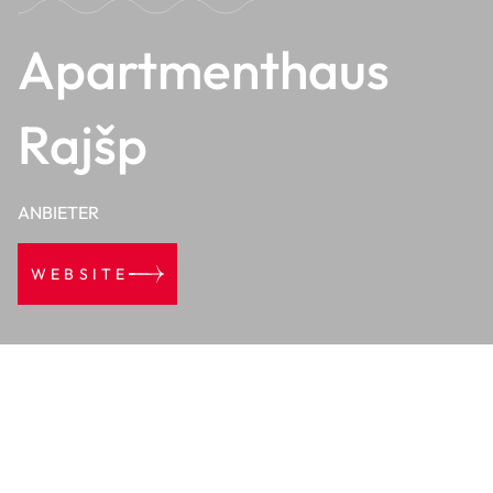
Apartmenthaus
Rajšp
ANBIETER
WEBSITE
Sind Sie müde vom Stadtlärm und von schlechter Luft?
Wenn Sie diese Frage mit Ja beantwortet haben, ist der
Bauernhof Rajšp genau die richtige Adresse für Sie und